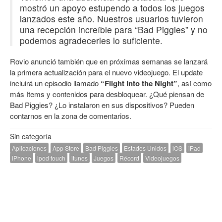
mostró un apoyo estupendo a todos los juegos
lanzados este año. Nuestros usuarios tuvieron
una recepción increíble para “Bad Piggies” y no
podemos agradecerles lo suficiente.
Rovio anunció también que en próximas semanas se lanzará
la primera actualización para el nuevo videojuego. El update
incluirá un episodio llamado
“Flight into the Night”
, así como
más ítems y contenidos para desbloquear. ¿Qué piensan de
Bad Piggies? ¿Lo instalaron en sus dispositivos? Pueden
contarnos en la zona de comentarios.
Sin categoría
Aplicaciones
App Store
Bad Piggies
Estados Unidos
iOS
iPad
iPhone
ipod touch
itunes
Juegos
Récord
Videojuegos