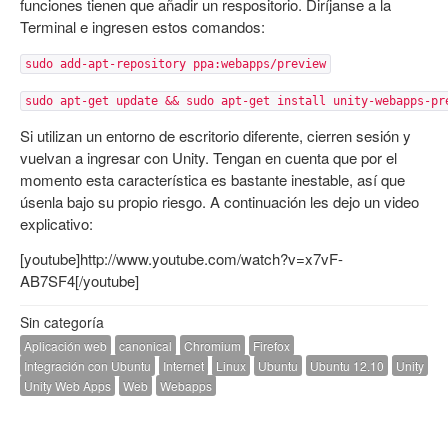
funciones tienen que añadir un respositorio. Diríjanse a la
Terminal e ingresen estos comandos:
sudo add-apt-repository ppa:webapps/preview
sudo apt-get update && sudo apt-get install unity-webapps-pr
Si utilizan un entorno de escritorio diferente, cierren sesión y
vuelvan a ingresar con Unity. Tengan en cuenta que por el
momento esta característica es bastante inestable, así que
úsenla bajo su propio riesgo. A continuación les dejo un video
explicativo:
[youtube]http://www.youtube.com/watch?v=x7vF-
AB7SF4[/youtube]
Sin categoría
Aplicación web
canonical
Chromium
Firefox
Integración con Ubuntu
Internet
Linux
Ubuntu
Ubuntu 12.10
Unity
Unity Web Apps
Web
Webapps