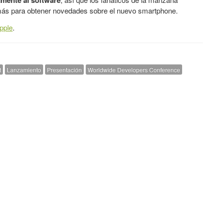
mente al software
más para obtener novedades sobre el nuevo smartphone.
pple
.
t
Lanzamiento
Presentación
Worldwide Developers Conference