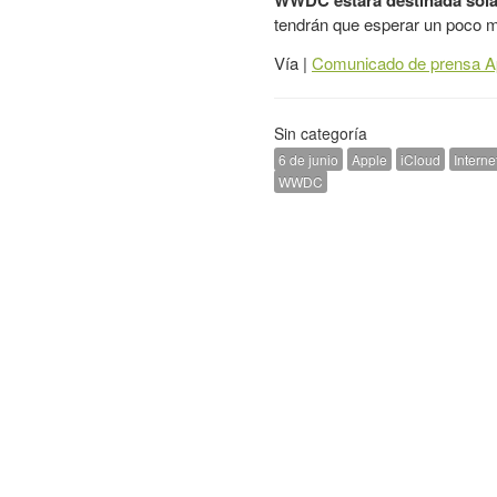
WWDC estará destinada sola
tendrán que esperar un poco 
Vía |
Comunicado de prensa A
Sin categoría
6 de junio
Apple
iCloud
Interne
WWDC