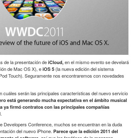
ás de la presentación de
iCloud,
en el mismo evento se develará
ación de Mac OS X), e
iOS 5
(la nueva edición del sistema
e iPod Touch). Seguramente nos encontraremos con novedades
uáles serán las principales características del nuevo servicio
ero está generando mucha expectativa en el ámbito musical
a ya firmó contratos con las principales compañías
l
.
ide Developers Conference, muchos se encuentran en la duda
entación del nuevo iPhone.
Parece que la edición 2011 del
, así que los fanáticos de la manzana