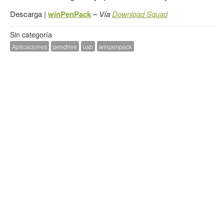
Descarga |
winPenPack
– Vía
Download Squad
Sin categoría
Aplicaciones
pendrive
usb
winpenpack