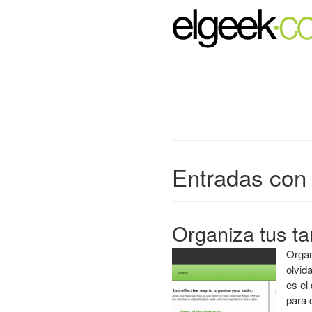
Entradas con 
Organiza tus ta
Organ
olvid
es el
para 