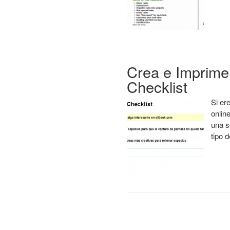
Crea e Imprime 
Checklist
Si er
onlin
una s
tipo 