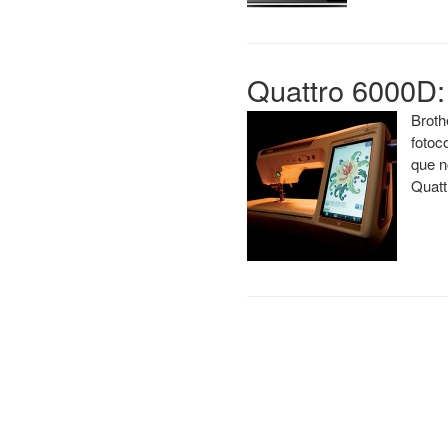
Quattro 6000D: 
Broth
fotoc
que n
Quat