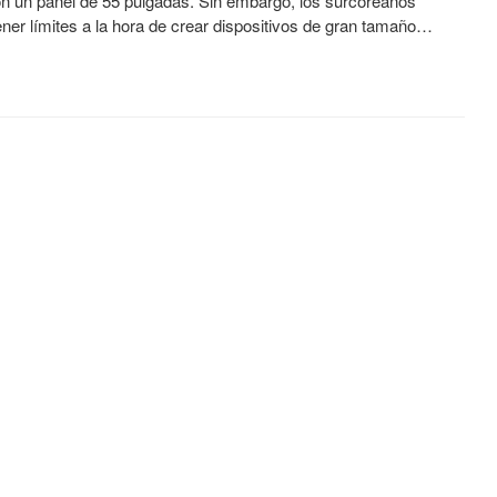
n un panel de 55 pulgadas. Sin embargo, los surcoreanos
ner límites a la hora de crear dispositivos de gran tamaño…