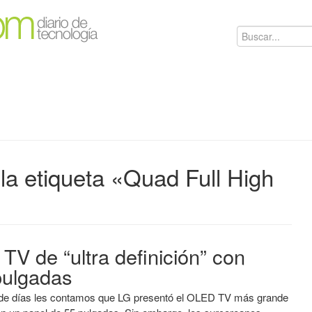
la etiqueta «Quad Full High
TV de “ultra definición” con
pulgadas
de días les contamos que LG presentó el OLED TV más grande