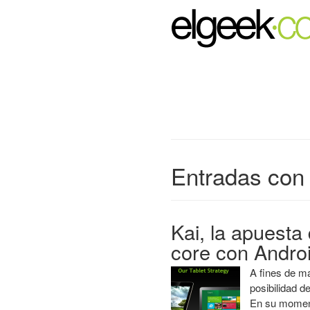
Entradas con 
Kai, la apuesta
core con Andro
A fines de m
posibilidad d
En su moment