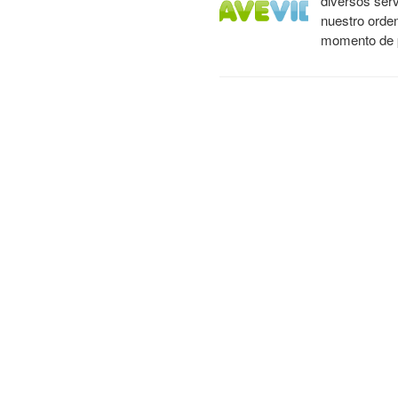
diversos serv
nuestro orden
momento de p