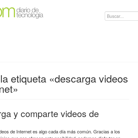
la etiqueta «descarga videos
rnet»
rga y comparte videos de
deos de Internet es algo cada día más común. Gracias a los