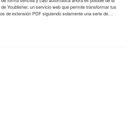
al de forma sencilla y casi automática ahora es posible de la
de Youblisher, un servicio web que permite transformar tus
ros de extensión PDF siguiendo solamente una serie de…