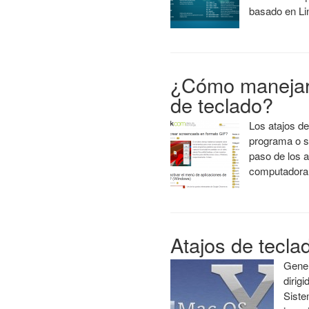
basado en Li
¿Cómo manejar
de teclado?
Los atajos de
programa o s
paso de los a
computadora
Atajos de tecl
Gener
dirig
Siste