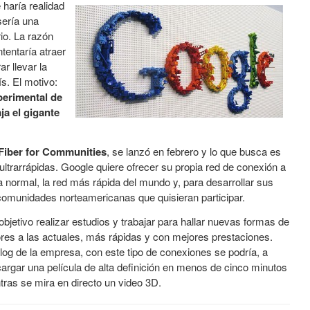
 haría realidad
sería una
io. La razón
tentaría atraer
r llevar la
ís. El motivo:
perimental de
ja el gigante
Fiber for Communities
, se lanzó en febrero y lo que busca es
ltrarrápidas. Google quiere ofrecer su propia red de conexión a
a normal, la red más rápida del mundo y, para desarrollar sus
 comunidades norteamericanas que quisieran participar.
jetivo realizar estudios y trabajar para hallar nuevas formas de
res a las actuales, más rápidas y con mejores prestaciones.
log de la empresa, con este tipo de conexiones se podría, a
argar una película de alta definición en menos de cinco minutos
tras se mira en directo un video 3D.