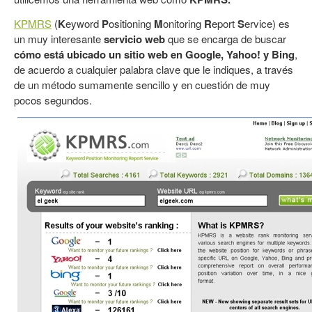
KPMRS
(
K
eyword
P
ositioning
M
onitoring
R
eport
S
ervice) es
un muy interesante
servicio web
que se encarga de buscar
cómo está ubicado un sitio web en Google, Yahoo! y Bing
,
de acuerdo a cualquier palabra clave que le indiques, a través
de un método sumamente sencillo y en cuestión de muy
pocos segundos.