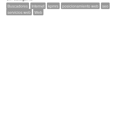
Buscadores
Internet
kpmrs
posicionamiento web
seo
servicios web
Web