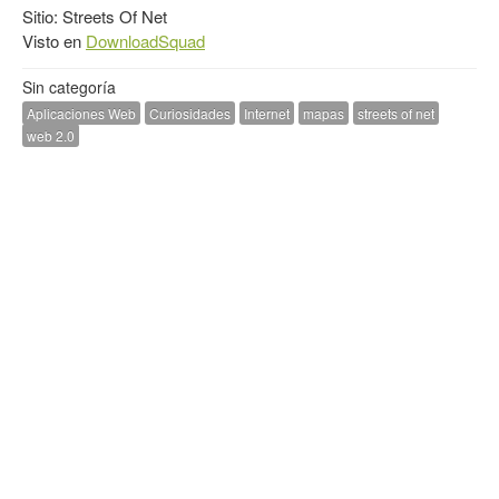
Sitio:
Streets Of Net
Visto en
DownloadSquad
Sin categoría
Aplicaciones Web
Curiosidades
Internet
mapas
streets of net
web 2.0