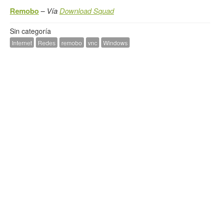
Remobo
–
Vía
Download Squad
Sin categoría
Internet
Redes
remobo
vnc
Windows