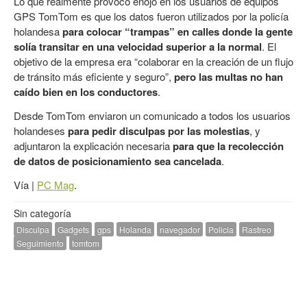
Lo que realmente provocó enojo en los usuarios de equipos
GPS TomTom es que los datos fueron utilizados por la policía
holandesa
para colocar “trampas” en calles donde la gente
solía transitar en una velocidad superior a la normal
. El
objetivo de la empresa era “colaborar en la creación de un flujo
de tránsito más eficiente y seguro”,
pero las multas no han
caído bien en los conductores
.
Desde TomTom enviaron un comunicado a todos los usuarios
holandeses
para pedir disculpas por las molestias
, y
adjuntaron la explicación necesaria
para que la recolección
de datos de posicionamiento sea cancelada
.
Vía |
PC Mag
.
Sin categoría
Disculpa
Gadgets
gps
Holanda
navegador
Policia
Rastreo
Seguimiento
tomtom