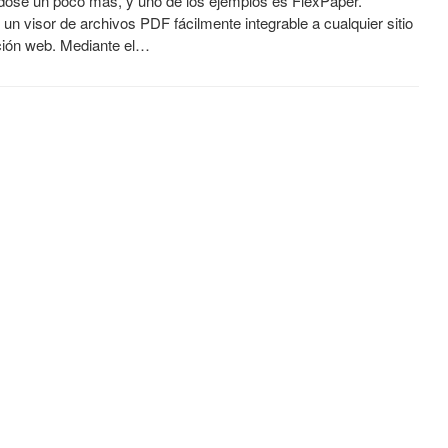
dose un poco más, y uno de los ejemplos es FlexPaper.
un visor de archivos PDF fácilmente integrable a cualquier sitio
ción web. Mediante el…