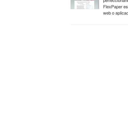
perfeccionán
FlexPaper es 
web o aplica