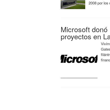
2008 por lo
Microsoft donó 
proyectos en L
Vivim
Gates
filán
finan