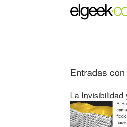
Entradas con 
La Invisibilidad
El Ho
camuf
ficci
hacer