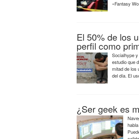
«Fantasy Wo
El 50% de los 
perfil como prim
Socialhype y
estudio que 
mitad de los 
del día. El u
¿Ser geek es m
Naveg
habla
Puede
calid