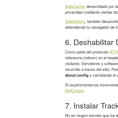
SafeCache
, desarrollado por 
privacidad mediante ciertas t
SafeHistory
, también desarroll
defendiendo tu navegador de lo
6. Deshabilitar
Como parte del protocolo
HTT
referencia (referer) en el
heade
visitante. Servidores y softwar
recorrido a travez del sitio. P
about:config
y cambiando el 
Sí experimentamos inconvenient
RefControl
.
7. Instalar Tra
No es ningún secreto que los