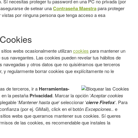
io. Sí necesitas proteger tu password en una PC no privada (por
), asegurarse de setear una
Contraseña Maestra
para proteger
r vistas por ninguna persona que tenga acceso a esa
 Cookies
sitios webs ocasionalmente utilizan
cookies
para mantener un
e sus navegantes. Las cookies pueden revelar tus hábitos de
nas navegadas y otros datos que no quisiéramos que terceros
r, y regularmente borrar cookies que explícitamente no le
s de terceros, ir a
Herramientas-
k en la pestaña
Privacidad
. Marcar la opción ‘
Aceptar cookies
plegable ‘
Mantener hasta que
‘ seleccionar ‘
cierre Firefox
‘. Para
onfianza (por ej. GMail), click en el botón
Excepciones..
e
os sitios webs que queramos mantener sus cookies. Sí queres
rmisos de las cookies, es recomendable que instales la