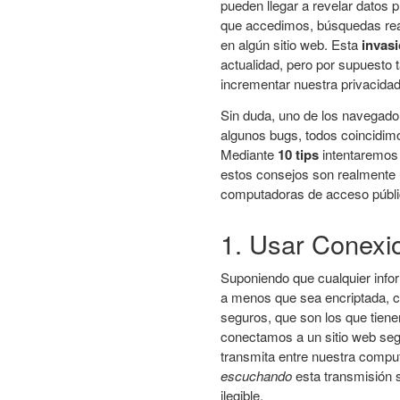
pueden llegar a revelar datos 
que accedimos, búsquedas real
en algún sitio web. Esta
invasi
actualidad, pero por supuesto 
incrementar nuestra privacidad
Sin duda, uno de los navegad
algunos bugs, todos coincidim
Mediante
10 tips
intentaremo
estos consejos son realmente ú
computadoras de acceso públic
1. Usar Conexi
Suponiendo que cualquier info
a menos que sea encriptada, c
seguros, que son los que tiene
conectamos a un sitio web seg
transmita entre nuestra comput
escuchando
esta transmisión s
ilegible.