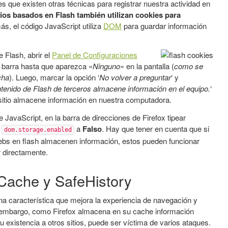
 que existen otras técnicas para registrar nuestra actividad en
cios basados en
Flash también utilizan cookies para
ás, el código JavaScript utiliza
DOM
para guardar información
e Flash, abrir el
Panel de Configuraciones
a barra hasta que aparezca «
Ninguno
» en la pantalla (
como se
cha
). Luego, marcar la opción ‘
No volver a preguntar
‘ y
ntenido de Flash de terceros almacene información en el equipo.
‘
 sitio almacene información en nuestra computadora.
e JavaScript, en la barra de direcciones de Firefox tipear
e
a
Falso
. Hay que tener en cuenta que si
dom.storage.enabled
webs en flash almacenen información, estos pueden funcionar
r directamente.
eCache y SafeHistory
 característica que mejora la experiencia de navegación y
in embargo, como Firefox almacena en su cache información
su existencia a otros sitios, puede ser víctima de varios ataques.