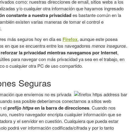
privados como: nuestras direcciones de email, sitios webs a los
izadas y/o cualquier otra información que hayamos ingresado
ón constante a nuestra privacidad
es bastante común en la
también existen varias maneras de tomar el control e
.
ores más seguros hoy en día es
Firefox
, aunque este posea
os en que se encuentra entre los navegadores
menos inseguros
.
s
reforzar la privacidad mientras navegamos por Internet
,
tiles para navegar con más privacidad ya sea en el trabajo, en
o o cualquier otra PC de uso compartido.
ones Seguras
rmación que enviemos no es privada
uando sea posible deberíamos conectarnos a sitios web
n el
prefijo
https
en la barra de direcciones
. Cuando nos
uro, nuestro navegador encripta cualquier información que se
adora y el servidor en cuestión. Cualquiera que pueda estar
olo podrá ver información codificada/cifrada y por lo tanto