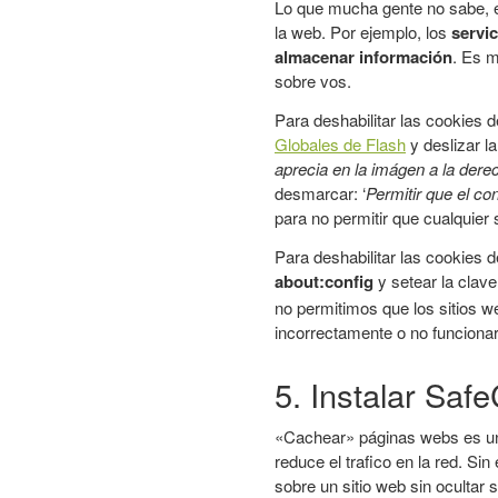
Lo que mucha gente no sabe, es
la web. Por ejemplo, los
servi
almacenar información
. Es m
sobre vos.
Para deshabilitar las cookies d
Globales de Flash
y deslizar l
aprecia en la imágen a la dere
desmarcar: ‘
Permitir que el co
para no permitir que cualquier
Para deshabilitar las cookies d
about:config
y setear la clav
no permitimos que los sitios 
incorrectamente o no funciona
5. Instalar Saf
«Cachear» páginas webs es una
reduce el trafico en la red. S
sobre un sitio web sin ocultar 