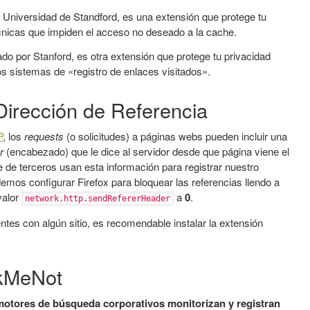
la Universidad de Standford, es una extensión que protege tu
écnicas que impiden el acceso no deseado a la cache.
ado por Stanford, es otra extensión que protege tu privacidad
s sistemas de «registro de enlaces visitados».
 Dirección de Referencia
P
, los
requests
(o solicitudes) a páginas webs pueden incluir una
r
(encabezado) que le dice al servidor desde que página viene el
e de terceros usan esta información para registrar nuestro
odemos configurar Firefox para bloquear las referencias llendo a
valor
a
0
.
network.http.sendRefererHeader
es con algún sitio, es recomendable instalar la extensión
ckMeNot
motores de búsqueda corporativos monitorizan y registran