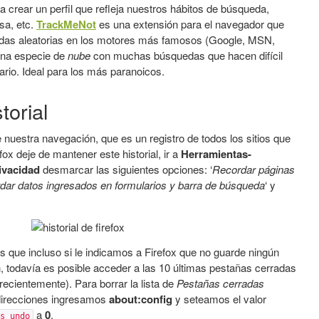
a crear un perfil que refleja nuestros hábitos de búsqueda,
sa, etc.
TrackMeNot
es una extensión para el navegador que
edas aleatorias en los motores más famosos (Google, MSN,
una especie de
nube
con muchas búsquedas que hacen difícil
uario. Ideal para los más paranoicos.
torial
e nuestra navegación, que es un registro de todos los sitios que
ox deje de mantener este historial, ir a
Herramientas-
ivacidad
desmarcar las siguientes opciones: ‘
Recordar páginas
dar datos ingresados en formularios y barra de búsqueda
‘ y
 que incluso si le indicamos a Firefox que no guarde ningún
n, todavía es posible acceder a las 10 últimas pestañas cerradas
recientemente). Para borrar la lista de
Pestañas cerradas
 direcciones ingresamos
about:config
y seteamos el valor
a
0
.
s_undo