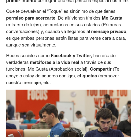
primer intento
por lograr que esa persona especial nos mire.
Que te devuelvan el “Toque” es sinónimo de que tienes
permiso para acercarte
. De allí vienen tímidos
Me Gusta
(mirarse de lejos), comentarios en sus estados (Primeras
conversaciones) y, cuando ya llegamos al
mensaje privado
,
es que ambas personas están listas para verse cara a cara,
aunque sea virtualmente.
Redes sociales como
Facebook y Twitter,
han creado
verdaderas
met
áforas
a la vida real
a través de sus
funciones. Me Gusta (Aprobación social),
Compartir
(Te
apoyo o estoy de acuerdo contigo),
etiquetas
(promover
nuestro mensaje), etc.